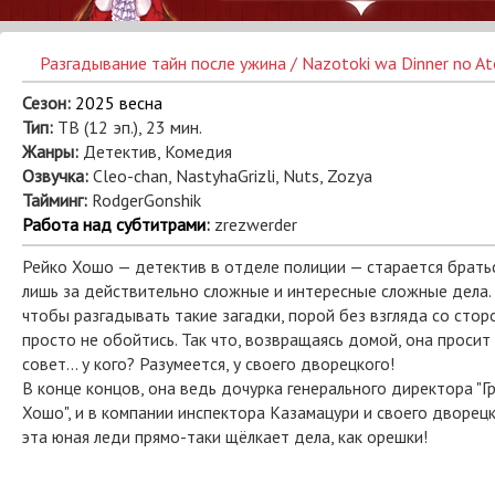
Разгадывание тайн после ужина / Nazotoki wa Dinner no At
Сезон:
2025 весна
Тип:
ТВ (12 эп.), 23 мин.
Жанры:
Детектив, Комедия
Озвучка:
Cleo-chan, NastyhaGrizli, Nuts, Zozya
Тайминг:
RodgerGonshik
Работа над субтитрами
:
zrezwerder
Рейко Хошо — детектив в отделе полиции — старается брать
лишь за действительно сложные и интересные сложные дела.
чтобы разгадывать такие загадки, порой без взгляда со стор
просто не обойтись. Так что, возвращаясь домой, она просит
совет... у кого? Разумеется, у своего дворецкого!
В конце концов, она ведь дочурка генерального директора "Г
Хошо", и в компании инспектора Казамацури и своего дворец
эта юная леди прямо-таки щёлкает дела, как орешки!