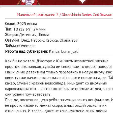
Маленький гражданин 2 / Shoushimin Series 2nd Season
Сезон:
2025 весна
Тип:
ТВ (12 эп.), 24 мин.
Жанры:
Детектив, Школа
Озвучка:
Dejz, HectoR, Kroxxa, OkanaTsoy
Тайминг:
emmett
Работа над субтитрами
:
Karica, Lunar_cat
Как бы не хотели Джогоро с Юки жить незаметной жизнью
простых школьников, судьба им снова даёт отворот поворот
Наши юные детективы только перевелись в новую школу, как
ними тут же начали появляться всё новые и новые загадки. Та
какао, случай с кражей велосипеда, инцидент со школьным
наркосиндикатом — и это только самые громкие из дел, в ко
они успели поучаствовать.
Правда, последнее дело ребят завершилось их конфликтом. И
не просто какая-то мелкая ссора, а настоящий раскол в их
отношениях. И теперь даже не ясно, суждено ли им двоим