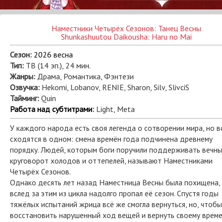
Наместники Четырёх Сезонов: Танец Весны
Shunkashuutou Daikousha: Haru no Mai
Сезон:
2026 весна
Тип:
ТВ (14 эп.), 24 мин.
Жанры:
Драма, Романтика, Фэнтези
Озвучка:
Hekomi, Lobanov, RENIE, Sharon, Silv, SlivciS
Тайминг:
Quin
Работа над субтитрами
:
Light, Meta
У каждого народа есть своя легенда о сотворении мира, но в
сходятся в одном: смена времён года подчинена древнему
порядку. Людей, которым боги поручили поддерживать вечн
круговорот холодов и оттепелей, называют Наместниками
Четырёх Сезонов.
Однако десять лет назад Наместница Весны была похищена,
вслед за этим из цикла надолго пропал её сезон. Спустя годы
тяжёлых испытаний жрица всё же смогла вернуться, но, чтобы
восстановить нарушенный ход вещей и вернуть своему врем