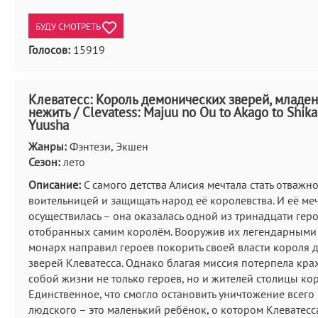
БУДУ СМОТРЕТЬ
Голосов:
15919
Клеватесс: Король демонических зверей, младен
нежить / Clevatess: Majuu no Ou to Akago to Shik
Yuusha
Жанры:
Фэнтези, Экшен
Сезон:
лето
Описание:
С самого детства Алисия мечтала стать отважн
воительницей и защищать народ её королевства. И её ме
осуществилась – она оказалась одной из тринадцати геро
отобранных самим королём. Вооружив их легендарными
монарх направил героев покорить своей власти короля 
зверей Клеватесса. Однако благая миссия потерпела крах
собой жизни не только героев, но и жителей столицы кор
Единственное, что смогло остановить уничтожение всего
людского – это маленький ребёнок, о котором Клеватес