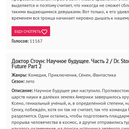
выделяется и поэтому считает, что никогда не сможет сбл
такими выдающимися девушками. Вот только, к его удивл
временем вся троица начинает неровно дышать к нашему
БУДУ СМОТРЕТЬ
Голосов:
11167
Доктор Стоун: Научное будущее. Часть 2 / Dr. Sto
Future Part 2
Жанры:
Комедия, Приключения, Сёнен, Фантастика
Сезон:
лето
Описание:
Научное будущее уже наступило. Противостоя
царств науки в далёких землях Америки завершилось хр
Ксено, гениальный учёный, и, в определённой степени, н
Сенку, побеждён, хотя он так не считает, так что команда
разделяется. Одни остались, чтобы подготовить плацдар
прорыва человечества в космос, а другие отправились туд
началось окаменение, на поиски источника зелёного сия