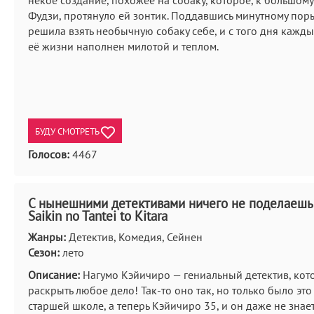
некое создание, похожее на собаку, которое, к большом
Фудзи, протянуло ей зонтик. Поддавшись минутному пор
решила взять необычную собаку себе, и с того дня кажд
её жизни наполнен милотой и теплом.
БУДУ СМОТРЕТЬ
Голосов:
4467
С нынешними детективами ничего не поделаешь 
Saikin no Tantei to Kitara
Жанры:
Детектив, Комедия, Сейнен
Сезон:
лето
Описание:
Нагумо Кэйичиро — гениальный детектив, кот
раскрыть любое дело! Так-то оно так, но только было это
старшей школе, а теперь Кэйичиро 35, и он даже не знает