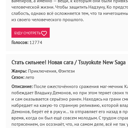
вампиров, а именно — вещи, к которым они были привяз
человеческой жизни. Чтобы защитить Надзуну, Ко предст
слабость, однако всё осложняется тем, что та ничегошен
из своего человеческого прошлого.
БУДУ СМОТРЕТЬ
Голосов:
12774
Стать сильнее! Новая сага / Tsuyokute New Saga
Жанры:
Приключения, Фэнтези
Сезон:
лето
Описание:
После ожесточённого сражения маг-мечник Ка
побеждает Владыку Демонов, но при этом теряет своих т
и сам оказывается серьёзно ранен. Находясь на грани см
набредает на какую-то странную реликвию, которой вла
Демонов, берёт её в руку и... та отправляет его назад в п
время, когда он был ещё совсем молодым. С трудом спра
потрясением, он осознаёт, что, на самом деле, всё не так 