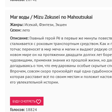
Маг воды / Mizu Zokusei no Mahoutsukai
Жанры:
Исекай, Фэнтези, Экшен
Сезон:
лето
Описание:
Главный герой Рё в первые же минуты повест
сталкивается с роковым транспортным средством. Как и 
тотчас переносят в мир меча и магии и выдают редкую сп
новом мире он на протяжении двадцати долгих лет боре
чудовищами, применяя знания из прошлой жизни, но да
догадываясь о том, что ему дарованы особые скрытые сп
Впрочем, совсем скоро произойдёт ещё одна судьбоносн
которая расставит всё по своим местам и положит насто
его увлекательной истории.
БУДУ СМОТРЕТЬ
Голосов:
18824