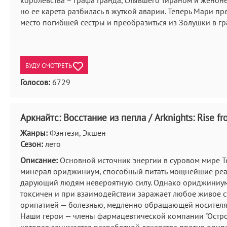
королевства – графа Гранда, слывшего тираном и женон
но ее карета разбилась в жуткой аварии. Теперь Мари пр
место погибшей сестры и преобразиться из Золушки в г
БУДУ СМОТРЕТЬ
Голосов:
6729
Аркнайтс: Восстание из пепла / Arknights: Rise f
Жанры:
Фэнтези, Экшен
Сезон:
лето
Описание:
Основной источник энергии в суровом мире Т
минерал ориджиниум, способный питать мощнейшие реа
дарующий людям невероятную силу. Однако ориджиниу
токсичен и при взаимодействии заражает любое живое 
орипатией — болезнью, медленно обращающей носителя 
Наши герои — члены фармацевтической компании "Остро