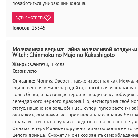
позаботиться умирающий юноша.
БУДУ СМОТРЕТЬ
Голосов:
15545
Молчаливая ведьма: Тайна молчаливой колдуньи /
Witch: Chinmoku no Majo no Kakushigoto
Жанры:
Фэнтези, Школа
Сезон:
лето
Описание:
Моника Эверетт, также известная как Молчали
единственная в мире чародейка, способная использоват
волшебство, и настоящая героиня, в одиночку победивш
легендарного чёрного дракона. Но, несмотря на своё мо
статус, наша юная волшебница... супер-пупер застенчива
оказалось, она научилась произносить заклинания беззву
страха выступать на публике, ведь она совершенно не уве
Однако теперь Монике поручено тайно охранять не кого-
целого принца! Сможет ли она сохранить самообладание