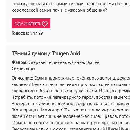
столкнувшись как со злыми силами, нацеленными на чле
королевской семьи, так и с ужасами общения?
БУДУ СМОТРЕТЬ
Голосов:
14339
Тёмный демон / Tougen Anki
Жанры:
Сверхъестественное, Сёнен, Экшен
Сезон:
лето
Описание:
Если в твоих жилах течёт кровь демона, делает
злодеем? Ведь в представлении простых людей демоны 
свирепыми и безжалостными существами. И вот, в стремл
истребить, потомки легендарного героя, прославившегос
мастерством убийства демонов, образовали так называе
“Корпорацию Момотаро”. Только вот в этом мире демоно
людей отличает лишь нечеловеческая сила. Правда, пото
Момотаро совсем не боятся запачкать руки кровью неви
Очередной целью их охоты становится юный Шики Ичин