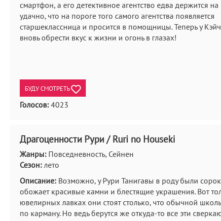
смартфон, а его детективное агентство едва держится на 
удачно, что на пороге того самого агентства появляется
старшеклассница и просится в помощницы. Теперь у Кэйч
вновь обрести вкус к жизни и огонь в глазах!
БУДУ СМОТРЕТЬ
Голосов:
4023
Драгоценности Рури / Ruri no Houseki
Жанры:
Повседневность, Сейнен
Сезон:
лето
Описание:
Возможно, у Рури Танигавы в роду были сорок
обожает красивые камни и блестящие украшения. Вот то
ювелирных лавках они стоят столько, что обычной школ
по карману. Но ведь берутся же откуда-то все эти сверк