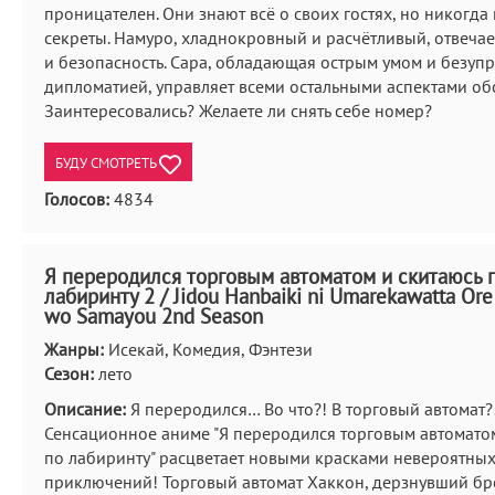
проницателен. Они знают всё о своих гостях, но никогда
секреты. Намуро, хладнокровный и расчётливый, отвечает
и безопасность. Сара, обладающая острым умом и безуп
дипломатией, управляет всеми остальными аспектами об
Заинтересовались? Желаете ли снять себе номер?
БУДУ СМОТРЕТЬ
Голосов:
4834
Я переродился торговым автоматом и скитаюсь 
лабиринту 2 / Jidou Hanbaiki ni Umarekawatta Or
wo Samayou 2nd Season
Жанры:
Исекай, Комедия, Фэнтези
Сезон:
лето
Описание:
Я переродился… Во что?! В торговый автомат?
Сенсационное аниме "Я переродился торговым автоматом
по лабиринту" расцветает новыми красками невероятны
приключений! Торговый автомат Хаккон, дерзнувший бр