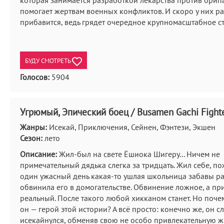
которая занимается разработкой лекарства против орипа
помогает жертвам военных конфликтов. И скоро у них р
прибавится, ведь грядет очередное крупномасштабное с
БУДУ СМОТРЕТЬ
Голосов:
5904
Угрюмый, Эпический боец / Busamen Gachi Fight
Жанры:
Исекай, Приключения, Сейнен, Фэнтези, Экшен
Сезон:
лето
Описание:
Жил-был на свете Ёшиока Шигеру... Ничем не
примечательный дядька слегка за тридцать. Жил себе, по
один ужасный день какая-то ушлая школьница забавы р
обвинила его в домогательстве. Обвинение ложное, а пр
реальный. После такого любой хикканом станет. Но поче
он — герой этой истории? А всё просто: конечно же, он с
исекайнулся, обменяв свою не особо привлекательную ж