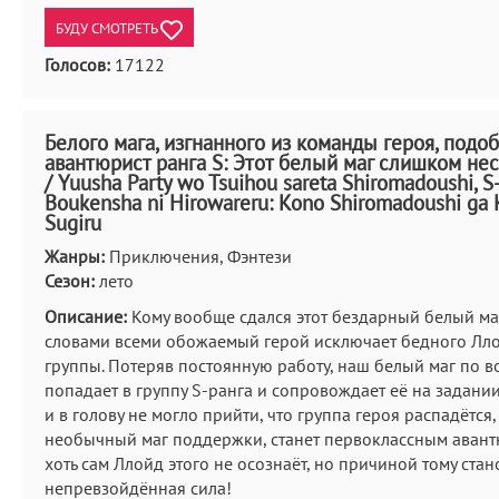
БУДУ СМОТРЕТЬ
Голосов:
17122
Белого мага, изгнанного из команды героя, подо
авантюрист ранга S: Этот белый маг слишком не
/ Yuusha Party wo Tsuihou sareta Shiromadoushi, S
Boukensha ni Hirowareru: Kono Shiromadoushi ga 
Sugiru
Жанры:
Приключения, Фэнтези
Сезон:
лето
Описание:
Кому вообще сдался этот бездарный белый ма
словами всеми обожаемый герой исключает бедного Лло
группы. Потеряв постоянную работу, наш белый маг по в
попадает в группу S-ранга и сопровождает её на задании
и в голову не могло прийти, что группа героя распадётся,
необычный маг поддержки, станет первоклассным авант
хоть сам Ллойд этого не осознаёт, но причиной тому стан
непревзойдённая сила!