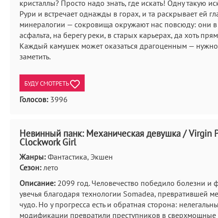
кристаллы? Просто надо знать, где искать! Одну такую ис
Рури и встречает однажды в горах, и та раскрывает ей г
минералогии — сокровища окружают нас повсюду: они в
асфальта, на берегу реки, в старых карьерах, да хоть пря
Каждый камушек может оказаться драгоценным — нужно 
заметить.
БУДУ СМОТРЕТЬ
Голосов:
3996
Невинный панк: Механическая девушка / Virgin P
Clockwork Girl
Жанры:
Фантастика, Экшен
Сезон:
лето
Описание:
2099 год. Человечество победило болезни и 
увечья благодаря технологии Somadea, превратившей м
чудо. Но у прогресса есть и обратная сторона: нелегальн
модификации превратили преступников в сверхмощные