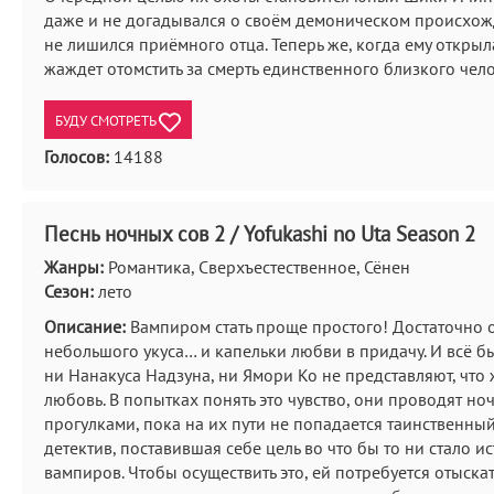
даже и не догадывался о своём демоническом происхож
не лишился приёмного отца. Теперь же, когда ему открыл
жаждет отомстить за смерть единственного близкого чело
БУДУ СМОТРЕТЬ
Голосов:
14188
Песнь ночных сов 2 / Yofukashi no Uta Season 2
Жанры:
Романтика, Сверхъестественное, Сёнен
Сезон:
лето
Описание:
Вампиром стать проще простого! Достаточно 
небольшого укуса… и капельки любви в придачу. И всё бы
ни Нанакуса Надзуна, ни Ямори Ко не представляют, что 
любовь. В попытках понять это чувство, они проводят но
прогулками, пока на их пути не попадается таинственны
детектив, поставившая себе цель во что бы то ни стало ис
вампиров. Чтобы осуществить это, ей потребуется отыскат