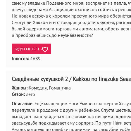
самому владыке Подземного мира, воспрянет из пепла, 
плечу с лидерами Ассоциации охотников сойтись в реша
Но новая встреча с королем преступного мира обернетс
Смогут ли Хаккон и его товарищи одолеть злодея, раскры
былой одержимости торговыми автоматами, обретя вер
и преобразившись до неузнаваемости?
БУДУ СМОТРЕТЬ
Голосов:
4689
Сведённые кукушкой 2 / Kakkou no Iinazuke Seas
Жанры:
Комедия, Романтика
Сезон:
лето
Описание:
Ещё младенцем Наги Умино стал жертвой случ
перепутали в роддоме с другим ребёнком. Спустя шестна
выпадает шанс увидеться со своими настоящими родител
здесь судьба подкидывает ему сюрприз. По пути Нáги вст
Амано, которую по ошибке принимает за самоубийцу. Он