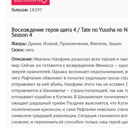
БУДУ СМОТРЕТЬ
Голосов:
18297
Восхождение героя щита 4 / Tate no Yuusha no Na
Season 4
Жанры:
Драма, Исекай, Приключения, Фэнтези, Экшен
Сезон:
лето
Описание:
Иватани Наофуми разыскал всех героев и зак
мир. Сейчас он готовится к возвращению Феникса — одно
зверей-хранителей. Однако возникает недопонимание, в
чего Рафталию обвиняют в попытке узурпации трона стр
отправляют за ней убийц. Наофуми этого так не оставит. 
отправляется в Шильтвельт — страну полулюдей, так как т
отплывают корабли в Кутэнло. В Шильтвельте почитаемог
ожидает радушный приём. Позднее выясняется, что Кутэ
политическим кризисом, и сама Рафталия невольно стан
символом грядущей революции. Ситуация становится всё
сложнее, и переломить её способен только наш герой щи