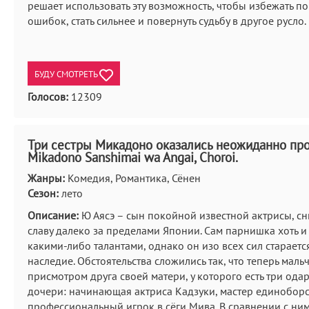
решает использовать эту возможность, чтобы избежать п
ошибок, стать сильнее и повернуть судьбу в другое русло.
БУДУ СМОТРЕТЬ
Голосов:
12309
Три сестры Микадоно оказались неожиданно пр
Mikadono Sanshimai wa Angai, Choroi.
Жанры:
Комедия, Романтика, Сёнен
Сезон:
лето
Описание:
Ю Аясэ – сын покойной известной актрисы, с
славу далеко за пределами Японии. Сам парнишка хоть и
какими-либо талантами, однако он изо всех сил стараетс
наследие. Обстоятельства сложились так, что теперь маль
присмотром друга своей матери, у которого есть три од
дочери: начинающая актриса Кадзуки, мастер единоборс
профессиональный игрок в сёги Мива. В сравнении с ни