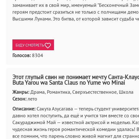
заманивает их в свой мир, именуемый "Бесконечный Замо
героям предстоит сразиться не только с полчищами демон
Высшими Лунами. Это битва, от которой зависит судьба ч
БУДУ СМОТРЕТЬ
Голосов:
8304
Этот глупый свин не понимает мечту Санта-Клаус
Buta Yarou wa Santa Claus no Yume wo Minai
Жанры:
Драма, Романтика, Сверхъестественное, Школа
Сезон:
лето
Описание:
Сакута Азусагава — теперь студент университет
давно хотел поступить, да ещё и учится там вместе со св
Сакураджимой Май — известной актрисой и моделью. Каз
чудесная жизнь героя романтической комедии удалась! В
все помним, что парень словно живой магнит для странн