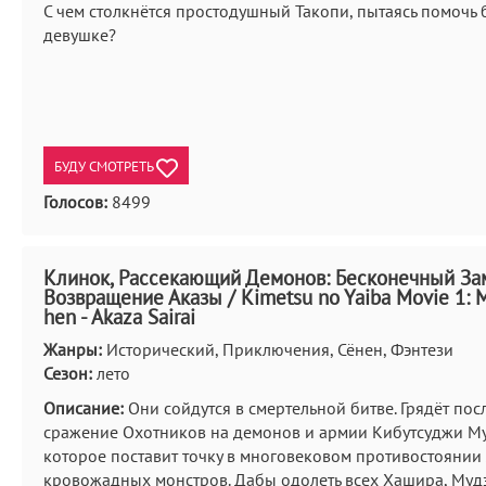
С чем столкнётся простодушный Такопи, пытаясь помочь
девушке?
БУДУ СМОТРЕТЬ
Голосов:
8499
Клинок, Рассекающий Демонов: Бесконечный За
Возвращение Аказы / Kimetsu no Yaiba Movie 1: 
hen - Akaza Sairai
Жанры:
Исторический, Приключения, Сёнен, Фэнтези
Сезон:
лето
Описание:
Они сойдутся в смертельной битве. Грядёт пос
сражение Охотников на демонов и армии Кибутсуджи Му
которое поставит точку в многовековом противостоянии
кровожадных монстров. Дабы одолеть всех Хашира, Муд