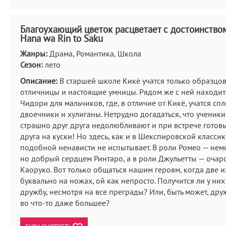
Благоухающий цветок расцветает с достоинством
Hana wa Rin to Saku
Жанры:
Драма, Романтика, Школа
Сезон:
лето
Описание:
В старшей школе Кикё учатся только образцо
отличницы и настоящие умницы. Рядом же с ней находи
Чидори для мальчиков, где, в отличие от Кикё, учатся с
двоечники и хулиганы. Нетрудно догадаться, что ученик
страшно друг друга недолюбливают и при встрече готовы
друга на куски! Но здесь, как и в Шекспировской классике,
подобной ненависти не испытывает. В роли Ромео — нем
но добрый сердцем Ринтаро, а в роли Джульетты — очар
Каоруко. Вот только общаться нашим героям, когда две 
буквально на ножах, ой как непросто. Получится ли у них
дружбу, несмотря на все преграды? Или, быть может, дру
во что-то даже большее?