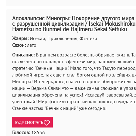
Апокалипсис Миногры: Покорение другого мира 
с разрушенной цивилизации / Isekai Mokushiroku
Hametsu no Bunmei de Hajimeru Sekai Seifuku
Жанры:
Исекай, Приключения, Фэнтези
Сезон:
лето
Описание:
В раннем возрасте болезнь обрывает жизнь Та
после чего он попадает в фентези мир, напоминающий 
стратегию "Вечные Нации". Мало того, что Такуто перерод
любимой игре, так ещё и стал богом одной из злейших 
Миногра! И теперь, когда на его стороне обворожительн
нации — Ведьма Слизи Ато — даже самая сложная в упра
цивилизация обречена на успех! Исследуй, завоёвывай, 
уничтожай! Мир фэнтези стратегии как никогда нуждаетс
Станьте частью "Вечных наций" уже сегодня!
БУДУ СМОТРЕТЬ
Голосов:
18556