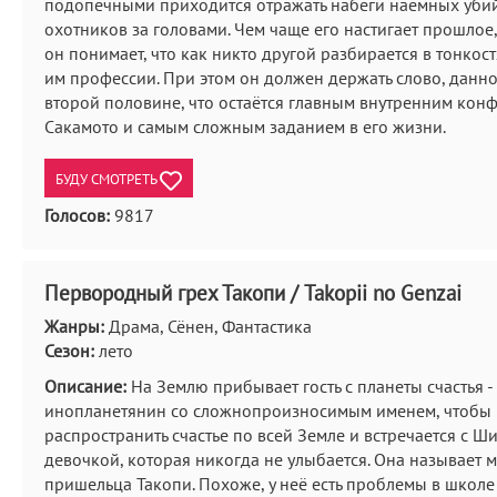
подопечными приходится отражать набеги наёмных уби
охотников за головами. Чем чаще его настигает прошлое
он понимает, что как никто другой разбирается в тонко
им профессии. При этом он должен держать слово, данн
второй половине, что остаётся главным внутренним кон
Сакамото и самым сложным заданием в его жизни.
БУДУ СМОТРЕТЬ
Голосов:
9817
Первородный грех Такопи / Takopii no Genzai
Жанры:
Драма, Сёнен, Фантастика
Сезон:
лето
Описание:
На Землю прибывает гость с планеты счастья -
инопланетянин со сложнопроизносимым именем, чтобы
распространить счастье по всей Земле и встречается с Ш
девочкой, которая никогда не улыбается. Она называет 
пришельца Такопи. Похоже, у неё есть проблемы в школе и