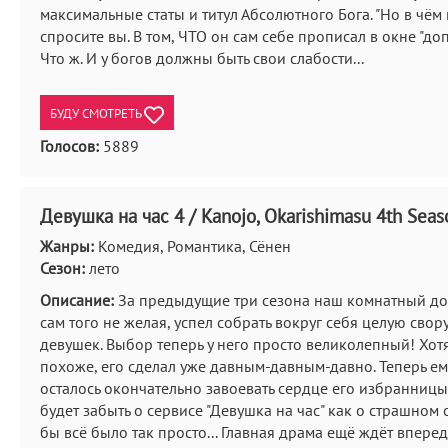
максимальные статы и титул Абсолютного Бога. "Но в чём
спросите вы. В том, ЧТО он сам себе прописал в окне "до
Что ж. И у богов должны быть свои слабости...
БУДУ СМОТРЕТЬ
Голосов:
5889
Девушка на час 4 / Kanojo, Okarishimasu 4th Seas
Жанры:
Комедия, Романтика, Сёнен
Сезон:
лето
Описание:
За предыдущие три сезона наш комнатный до
сам того не желая, успел собрать вокруг себя целую сво
девушек. Выбор теперь у него просто великолепный! Хотя
похоже, его сделал уже давным-давным-давно. Теперь ем
осталось окончательно завоевать сердце его избранницы
будет забыть о сервисе "Девушка на час" как о страшном с
бы всё было так просто... Главная драма ещё ждёт вперед