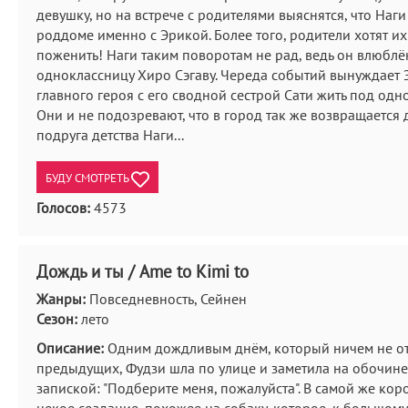
девушку, но на встрече с родителями выяснятся, что Наги
роддоме именно с Эрикой. Более того, родители хотят их
поженить! Наги таким поворотам не рад, ведь он влюблё
одноклассницу Хиро Сэгаву. Череда событий вынуждает 
главного героя с его сводной сестрой Сати жить под одн
Они и не подозревают, что в город так же возвращается 
подруга детства Наги...
БУДУ СМОТРЕТЬ
Голосов:
4573
Дождь и ты / Ame to Kimi to
Жанры:
Повседневность, Сейнен
Сезон:
лето
Описание:
Одним дождливым днём, который ничем не от
предыдущих, Фудзи шла по улице и заметила на обочине
запиской: "Подберите меня, пожалуйста". В самой же кор