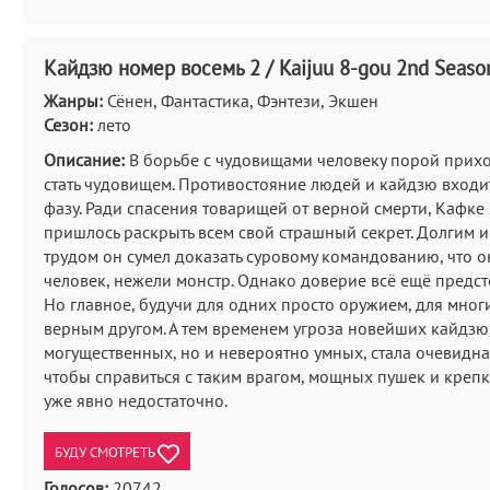
Кайдзю номер восемь 2 / Kaijuu 8-gou 2nd Seaso
Жанры:
Сёнен, Фантастика, Фэнтези, Экшен
Сезон:
лето
Описание:
В борьбе с чудовищами человеку порой прихо
стать чудовищем. Противостояние людей и кайдзю входи
фазу. Ради спасения товарищей от верной смерти, Кафк
пришлось раскрыть всем свой страшный секрет. Долгим 
трудом он сумел доказать суровому командованию, что 
человек, нежели монстр. Однако доверие всё ещё предсто
Но главное, будучи для одних просто оружием, для мног
верным другом. А тем временем угроза новейших кайдзю,
могущественных, но и невероятно умных, стала очевидна 
чтобы справиться с таким врагом, мощных пушек и креп
уже явно недостаточно.
БУДУ СМОТРЕТЬ
Голосов:
20742