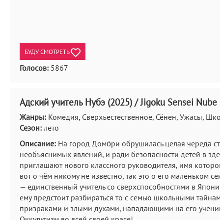
БУДУ СМОТРЕТЬ
Голосов:
5867
Адский учитель Нубэ (2025) / Jigoku Sensei Nube 
Жанры:
Комедия, Сверхъестественное, Сёнен, Ужасы, Шк
Сезон:
лето
Описание:
На город Домо́ри обрушилась целая череда с
необъяснимых явлений, и ради безопасности детей в з
приглашают нового классного руководителя, имя котором
вот о чём никому не известно, так это о его маленьком се
— единственный учитель со сверхспособностями в Япони
ему предстоит разбираться то с семью школьными тайнам
призраками и злыми духами, нападающими на его учени
Оккультизм во всей своей красе!