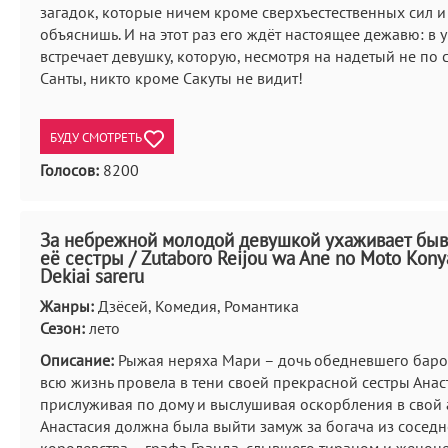
загадок, которые ничем кроме сверхъестественных сил и
объяснишь. И на этот раз его ждёт настоящее дежавю: в 
встречает девушку, которую, несмотря на надетый не по 
Санты, никто кроме Сакуты не видит!
БУДУ СМОТРЕТЬ
Голосов:
8200
За небрежной молодой девушкой ухаживает бы
её сестры / Zutaboro Reijou wa Ane no Moto Kony
Dekiai sareru
Жанры:
Дзёсей, Комедия, Романтика
Сезон:
лето
Описание:
Рыжая неряха Мари – дочь обедневшего баро
всю жизнь провела в тени своей прекрасной сестры Анас
прислуживая по дому и выслушивая оскорбления в свой 
Анастасия должна была выйти замуж за богача из соседн